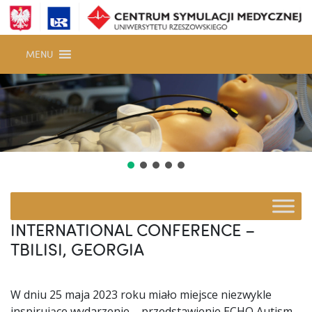
MENU
MAIN NAVIGATION
INTERNATIONAL CONFERENCE –
TBILISI, GEORGIA
W dniu 25 maja 2023 roku miało miejsce niezwykle
inspirujące wydarzenie – przedstawienie ECHO Autism