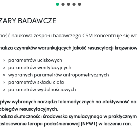
ZARY BADAWCZE
lność naukowa zespołu badawczego CSM koncentruje się wo
naliza czynników warunkujących jakość resuscytacji krążenio
parametrów uciskowych
parametrów wentylacyjnych
wybranych parametrów antropometrycznych
parametrów składu ciała
parametrów wydolnościowych
pływ wybranych narzędzi telemedycznych na efektywność n
abiegów resuscytacyjnych.
naliza skuteczności środowiska symulacyjnego w praktycznym
astosowanie terapii podciśnieniowej (NPWT) w leczeniu ran.