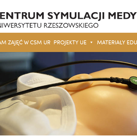
 ZAJĘĆ W CSM UR
PROJEKTY UE
MATERIAŁY ED