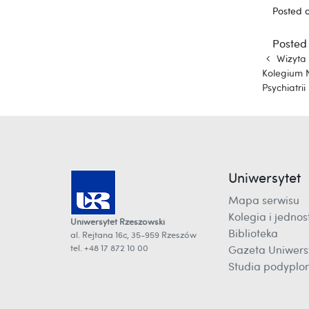
Posted 
Posted
Naw
Wizyta 
Kolegium 
Psychiatrii
Uniwersytet
Mapa serwisu
Kolegia i jednost
Uniwersytet Rzeszowski
Biblioteka
al. Rejtana 16c, 35-959 Rzeszów
tel. +48 17 872 10 00
Gazeta Uniwers
Studia podypl