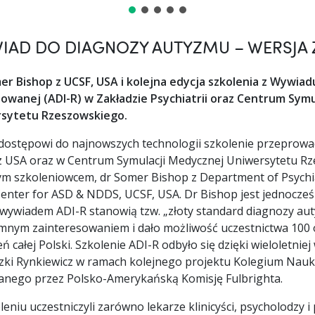
IAD DO DIAGNOZY AUTYZMU – WERSJA 
er Bishop z UCSF, USA i kolejna edycja szkolenia z Wywia
owanej (ADI-R) w Zakładzie Psychiatrii oraz Centrum Sy
sytetu Rzeszowskiego.
 dostępowi do najnowszych technologii szkolenie przeprow
 USA oraz w Centrum Symulacji Medycznej Uniwersytetu Rzes
m szkoleniowcem, dr Somer Bishop z Department of Psychiatr
enter for ASD & NDDS, UCSF, USA. Dr Bishop jest jednocze
 wywiadem ADI-R stanowią tzw. „złoty standard diagnozy auty
mnym zainteresowaniem i dało możliwość uczestnictwa 100 
ń całej Polski. Szkolenie ADI-R odbyło się dzięki wieloletnie
zki Rynkiewicz w ramach kolejnego projektu Kolegium Nau
anego przez Polsko-Amerykańską Komisję Fulbrighta.
eniu uczestniczyli zarówno lekarze klinicyści, psycholodzy i 