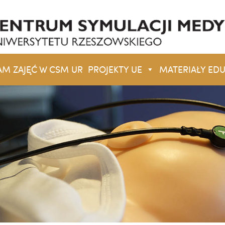
 ZAJĘĆ W CSM UR
PROJEKTY UE
MATERIAŁY ED