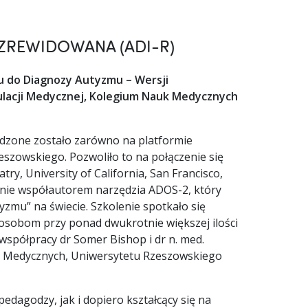
ZREWIDOWANA (ADI-R)
du do Diagnozy Autyzmu – Wersji
mulacji Medycznej, Kolegium Nauk Medycznych
adzone zostało zarówno na platformie
zowskiego. Pozwoliło to na połączenie się
y, University of California, San Francisco,
śnie współautorem narzędzia ADOS-2, który
zmu” na świecie. Szkolenie spotkało się
osobom przy ponad dwukrotnie większej ilości
j współpracy dr Somer Bishop i dr n. med.
k Medycznych, Uniwersytetu Rzeszowskiego
pedagodzy, jak i dopiero kształcący się na