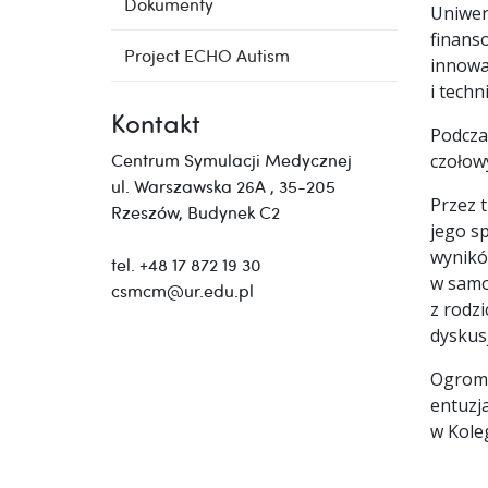
Dokumenty
Uniwer
finans
Project ECHO Autism
innowa
i techn
Kontakt
Podcza
Centrum Symulacji Medycznej
czołow
ul. Warszawska 26A , 35-205
Przez t
Rzeszów, Budynek C2
jego s
wynikó
tel. +48 17 872 19 30
w samo
csmcm@ur.edu.pl
z rodz
dyskus
Ogromne
entuzj
w Kole