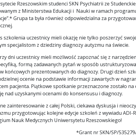
sytecie Rzeszowskim studenci SKN Psychiatrii ze Studencki
owanym z Ministerstwa Edukacji i Nauki w ramach program
cje”.* Grupa ta była również odpowiedzialna za przygotowan
icznej.
s szkolenia uczestnicy mieli okazję nie tylko poszerzyć swo
ym specjalistom z dziedziny diagnozy autyzmu na świecie.
rzy dni uczestnicy mieli możliwość zapoznać się z narzędzi
pecyfiką, formą zadawanych pytań w sposób ustrukturyzowa
w końcowych prezentowanych do diagnozy. Drugi dzień szko
dzielnej ocenie na podstawie informacji zawartych w nagra
icem pacjenta. Piątkowe spotkanie przeznaczone zostało na
ję nad uzyskanymi ocenami do konsensusu i diagnozy.
 zainteresowanie z całej Polski, ciekawa dyskusja i nieoczy
azmu przygotowując kolejne edycje szkoleń z wywiadu ADI-R
gium Nauk Medycznych Uniwersytetu Rzeszowskiego!
*Grant nr SKN/SP/535279