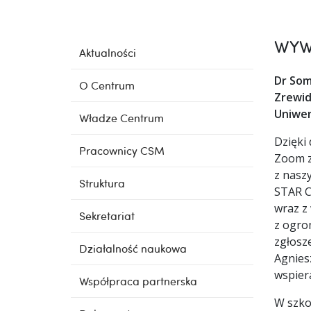
WYW
Aktualności
Dr Som
O Centrum
Zrewid
Uniwer
Władze Centrum
Dzięki
Pracownicy CSM
Zoom z
z naszy
Struktura
STAR C
wraz z
Sekretariat
z ogro
zgłosze
Działalność naukowa
Agnies
wspier
Współpraca partnerska
W szkol