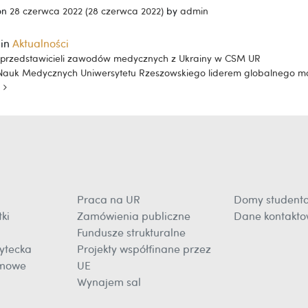
on
28 czerwca 2022
(28 czerwca 2022)
by
admin
 in
Aktualności
igacja po artykułach
przedstawicieli zawodów medycznych z Ukrainy w CSM UR
Nauk Medycznych Uniwersytetu Rzeszowskiego liderem globalnego mo
Praca na UR
Domy student
ki
Zamówienia publiczne
Dane kontakt
Fundusze strukturalne
ytecka
Projekty współfinane przez
omowe
UE
Wynajem sal